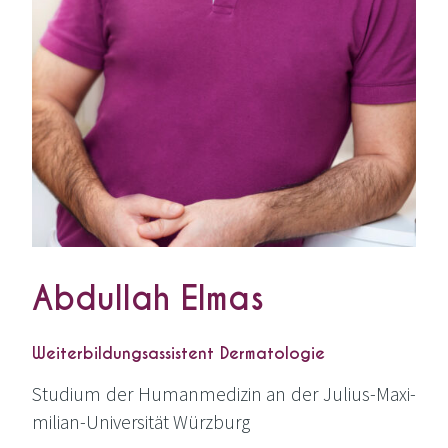
Abdullah Elmas
Weiterbildungsassistent Dermatologie
Stu­di­um der Human­me­di­zin an der Juli­us-Maxi­
mi­li­an-Uni­ver­si­tät Würzburg