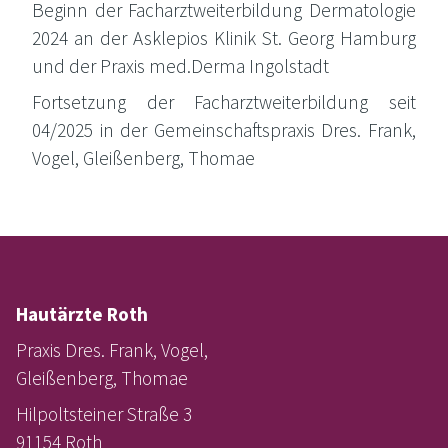
Beginn der Fach­arzt­wei­ter­bil­dung Der­ma­to­lo­gie
2024 an der Askle­pi­os Kli­nik St. Georg Ham­burg
und der Pra­xis med.Derma Ingolstadt
Fort­set­zung der Fach­arzt­wei­ter­bil­dung seit
04/2025 in der Gemein­schafts­pra­xis Dres. Frank,
Vogel, Glei­ßen­berg, Thomae
Hautärzte Roth
Praxis Dres. Frank, Vogel,
Gleißenberg, Thomae
Hilpoltsteiner Straße 3
91154 Roth