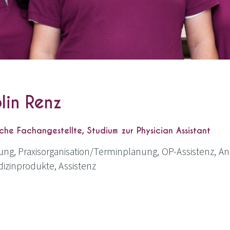
lin Renz
che Fachangestellte, Studium zur Physician Assistant
tung, Praxisorganisation/Terminplanung, OP-Assis­tenz, An
i­zin­pro­duk­te, Assistenz