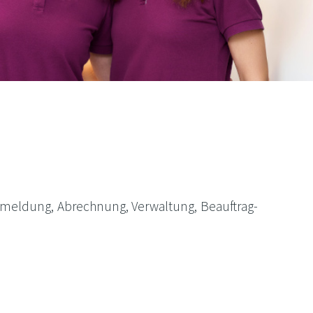
mel­dung, Abrech­nung, Ver­wal­tung, Beauf­trag­