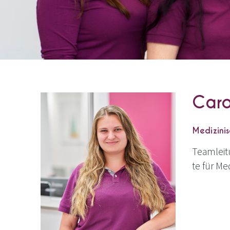
Caro
Medizinis
Team­lei­
te für Med