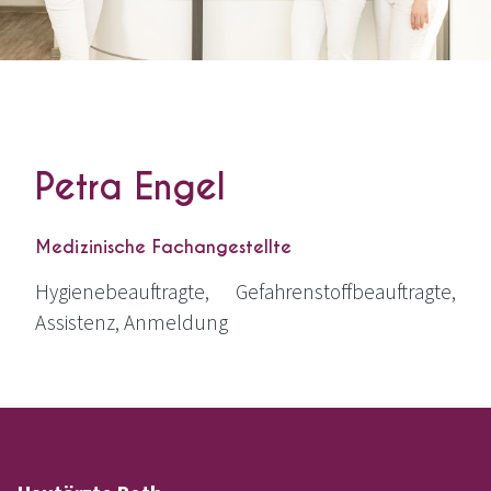
Petra Engel
Medizinische Fachangestellte
Hygie­ne­be­auf­trag­te, Gefah­ren­stoff­be­auf­trag­te,
Assis­tenz, Anmeldung