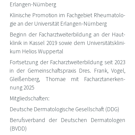
Erlangen-Nürnberg
Kli­ni­sche Pro­mo­ti­on im Fach­ge­biet Rheu­ma­to­lo­
gie an der Uni­ver­si­tät Erlangen-Nürnberg
Beginn der Fach­arzt­wei­ter­bil­dung an der Haut­
kli­nik in Kas­sel 2019 sowie dem Uni­ver­si­täts­kli­ni­
kum Heli­os Wuppertal
Fort­set­zung der Fach­arzt­wei­ter­bil­dung seit 2023
in der Gemein­schafts­pra­xis Dres. Frank, Vogel,
Glei­ßen­berg, Tho­mae mit Fach­arzt­an­er­ken­
nung 2025
Mit­glied­schaf­ten:
Deut­sche Der­ma­to­lo­gi­sche Gesell­schaft (DDG)
Berufs­ver­band der Deut­schen Der­ma­to­lo­gen
(BVDD)