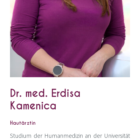
Dr. med. Erdisa
Kamenica
Hautärztin
Stu­di­um der Human­me­di­zin an der Uni­ver­si­tät